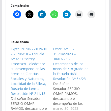
Compártelo:
Relacionado
Expte. Nº 90-27.039/18
Expte. Nº 90-
– 28/06/18 – Escuela
31.784/2023 –
Nº 4631 “Virrey
30/03/23 –
Francisco Toledo”por
Desempeño de los
su desempeño en las
niños de 6to grado de
áreas de Ciencias
la Escuela 4631 –
Sociales y Naturales,
Resolución Nº 54/23
Localidad de la Silleta,
Del Señor
Rosario de Lerma –
Senador SERGIO
Resolución Nº 211/18
OMAR RAMOS,
Del señor Senador
destacando el
SERGIO OMAR
desempeño de los
RAMOS, destacando el
niños de 6to grado de
marzo 30, 2023