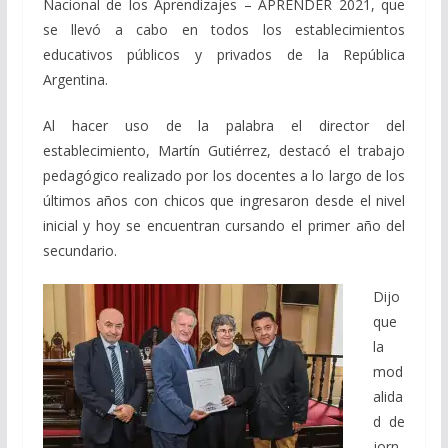
Nacional de los Aprendizajes – APRENDER 2021, que
se llevó a cabo en todos los establecimientos
educativos públicos y privados de la República
Argentina.
Al hacer uso de la palabra el director del
establecimiento, Martín Gutiérrez, destacó el trabajo
pedagógico realizado por los docentes a lo largo de los
últimos años con chicos que ingresaron desde el nivel
inicial y hoy se encuentran cursando el primer año del
secundario.
Dijo
que
la
mod
alida
d de
jorn