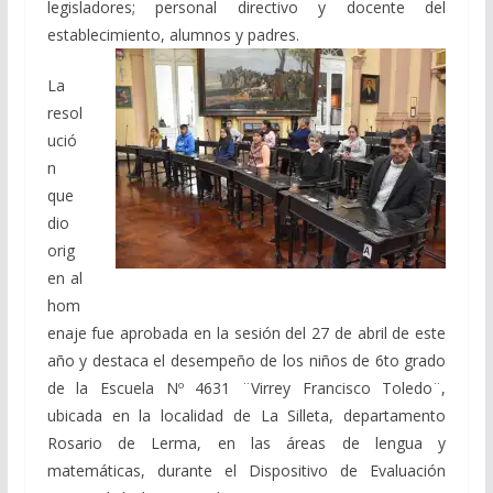
legisladores; personal directivo y docente del
establecimiento, alumnos y padres.
La
resol
ució
n
que
dio
orig
en al
hom
enaje fue aprobada en la sesión del 27 de abril de este
año y destaca el desempeño de los niños de 6to grado
de la Escuela Nº 4631 ¨Virrey Francisco Toledo¨,
ubicada en la localidad de La Silleta, departamento
Rosario de Lerma, en las áreas de lengua y
matemáticas, durante el Dispositivo de Evaluación