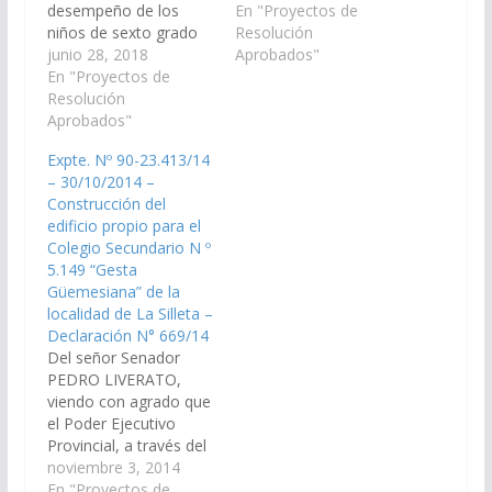
desempeño de los
la Escuela Nº 4631
En "Proyectos de
niños de sexto grado
¨Virrey Francisco
Resolución
de la Escuela Nº 4631
junio 28, 2018
Toledo¨, ubicada en la
Aprobados"
“Virrey Francisco
En "Proyectos de
localidad de La Silleta,
Toledo”, ubicada en la
Resolución
departamento Rosario
localidad de la Silleta,
Aprobados"
de Lerma, en las áreas
Dpto. Rosario de
de lengua y
Expte. Nº 90-23.413/14
Lerma, por su notorio
matemáticas, durante
– 30/10/2014 –
desempeño en las
el Dispositivo de
Construcción del
áreas Ciencias Sociales
Evaluación Nacional de
edificio propio para el
y Ciencias Naturales en
los Aprendizajes –…
Colegio Secundario N º
el dispositivo de…
5.149 “Gesta
Güemesiana” de la
localidad de La Silleta –
Declaración N° 669/14
Del señor Senador
PEDRO LIVERATO,
viendo con agrado que
el Poder Ejecutivo
Provincial, a través del
Ministerio de
noviembre 3, 2014
Economía,
En "Proyectos de