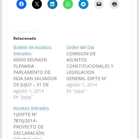
Relacionado
Boletín de Asuntos
Orden del Dia
Entrados
COMISION DE
XXXVII REUNION
ASUNTOS
PLENARIA
CONSTITUCIONALES Y
PARLAMENTO DE
LEGISLACION
NOA SAN SALVADOR
GENERAL EXPTE Nº
DE JUJUY – 31 DE
775/S/2014–
agosto 1, 2014
JULIO Y 01 DE
agosto 1, 2014
PROYECTO DE
En "Jujuy"
AGOSTO DE 2014
En "Jujuy"
DECLARACIÓN: Que
EXPTE Nº 775/S/2014–
vería con agrado que
Asuntos Entrados
PROYECTO DE
las Legislaturas de
1)EXPTE Nº
RECOMENDACIÓN:
cada provincia
787/J/2014–
Que la Legislatura de
integrante del
PROYECTO DE
cada provincia
Parlamento del NOA,
DECLARACIÓN:
integrante del
estudien, elaboren y